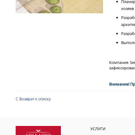
Планир
хозяев
Разраб
архите
Разраб
Выполн
Компания Ser
зафиксирован
Внимание! Пр
Возврат к списку
УСЛУГИ