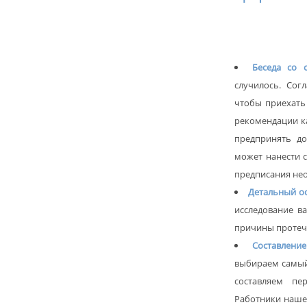
Беседа со с
случилось. Сог
чтобы приехать
рекомендации ка
предпринять д
может нанести 
предписания не
Детальный о
исследование в
причины протеч
Составлени
выбираем самый
составляем пе
Работники нашег