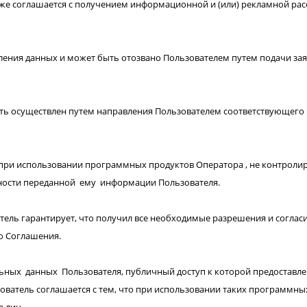
же соглашается с получением информационной и (или) рекламной рас
вления данных и может быть отозвано Пользователем путем подачи зая
ть осуществлен путем направления Пользователем соответствующего
и использовании программных продуктов Оператора , не контролируе
рности переданной ему информации Пользователя.
ль гарантирует, что получил все необходимые разрешения и согласия
о Соглашения.
ьных данных Пользователя, публичный доступ к которой предоставл
ватель соглашается с тем, что при использовании таких программны