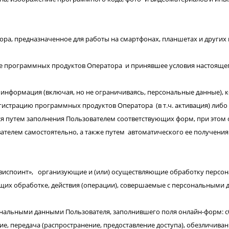
а, предназначенное для работы на смартфонах, планшетах и других 
ие программных продуктов Оператора и принявшее условия настояще
информация (включая, но не ограничиваясь, персональные данные), 
страцию программных продуктов Оператора (в т.ч. активация) либо в 
ся путем заполнения Пользователем соответствующих форм, при этом
вателем самостоятельно, а также путем автоматического ее получен
рвиспоинт», организующие и (или) осуществляющие обработку персон
щих обработке, действия (операции), совершаемые с персональными 
нальными данными Пользователя, заполнившего поля онлайн-форм: сбо
ие, передача (распространение, предоставление доступа), обезличив