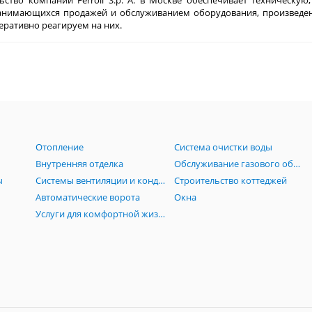
ьство компании Ferroli S.p. A. в Москве обеспечивает техническ
занимающихся продажей и обслуживанием оборудования, произведе
еративно реагируем на них.
Отопление
Система очистки воды
Внутренняя отделка
Обслуживание газового оборудования
ы
Системы вентиляции и кондиционирования
Строительство коттеджей
Автоматические ворота
Окна
Услуги для комфортной жизни