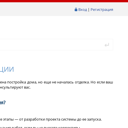
Вход
|
Регистрация
ЯЦИИ
на постройка дома, но еще не началась отделка. Но если ваш
онсультируют вас.
ия?
 этапы — от разработки проекта системы до ее запуска.
чания работ, если вы не внесете коррективы.