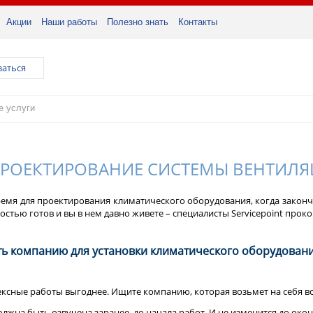
Акции
Наши работы
Полезно знать
Контакты
заться
ПРОЕКТИРОВАНИЕ СИСТЕМЫ ВЕНТИЛ
емя для проектирования климатического оборудования, когда законче
остью готов и вы в нем давно живете – специалисты Servicepoint прок
ть компанию для установки климатического оборудован
ксные работы выгоднее. Ищите компанию, которая возьмет на себя все
олжна быть озвучена заранее, до начала работ. И не изменится до окон