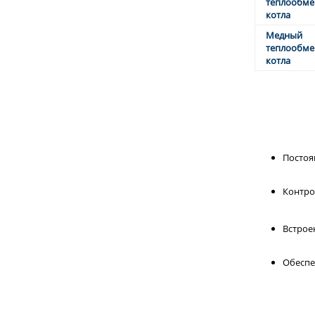
теплообме
котла
Медный
теплообме
котла
Постоя
Контро
Встрое
Обеспе