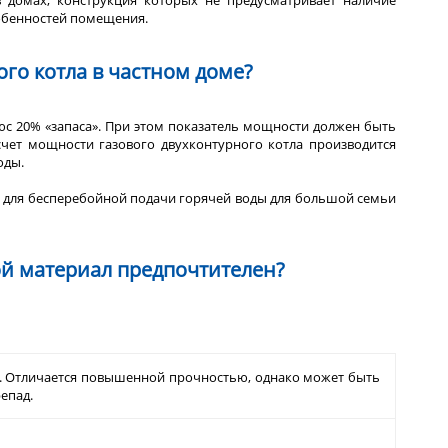
в домах, конструкция которых не предусматривает наличие
собенностей помещения.
го котла в частном доме?
люс 20% «запаса». При этом показатель мощности должен быть
счет мощности газового двухконтурного котла производится
оды.
то для бесперебойной подачи горячей воды для большой семьи
ой материал предпочтителен?
х. Отличается повышенной прочностью, однако может быть
епад.