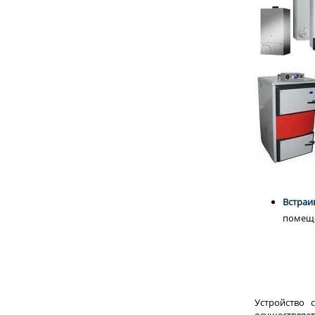
Встраи
помеще
Устройство 