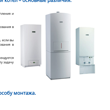
 котел – основные различия.
пления и
зования в
, если вы
ования в
ендуется
ту задачу
особу монтажа.