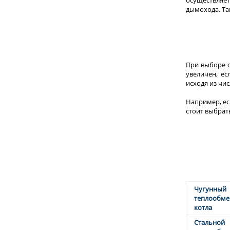
осуществляе
дымохода. Та
При выборе о
увеличен, ес
исходя из чи
Например, ес
стоит выбрать
Чугунный
теплообме
котла
Стальной