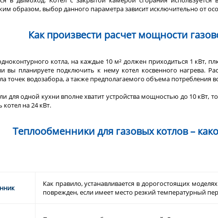
тся в дымоход. Котел с закрытой камерой сгорания используется 
ким образом, выбор данного параметра зависит исключительно от о
Как произвести расчет мощности газово
дноконтурного котла, на каждые 10 м² должен приходиться 1 кВт, п
ли вы планируете подключить к нему котел косвенного нагрева. Ра
сла точек водозабора, а также предполагаемого объема потребления в
ли для одной кухни вполне хватит устройства мощностью до 10 кВт, 
 котел на 24 кВт.
Теплообменники для газовых котлов – как
Как правило, устанавливается в дорогостоящих моделя
нник
поврежден, если имеет место резкий температурный пер