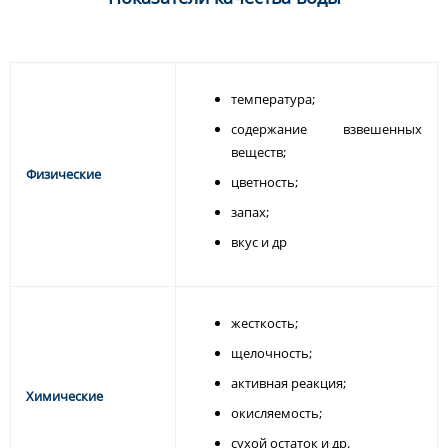
температура;
содержание взвешенных
веществ;
Физические
цветность;
запах;
вкус и др
жесткость;
щелочность;
активная реакция;
Химические
окисляемость;
сухой остаток и др.