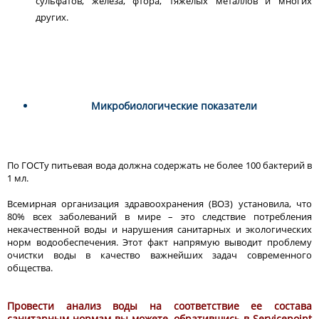
сульфатов, железа, фтора, тяжелых металлов и многих
других.
Микробиологические показатели
По ГОСТу питьевая вода должна содержать не более 100 бактерий в
1 мл.
Всемирная организация здравоохранения (ВОЗ) установила, что
80% всех заболеваний в мире – это следствие потребления
некачественной воды и нарушения санитарных и экологических
норм водообеспечения. Этот факт напрямую выводит проблему
очистки воды в качество важнейших задач современного
общества.
Провести анализ воды на соответствие ее состава
санитарным нормам вы можете, обратившись в Servicepoint