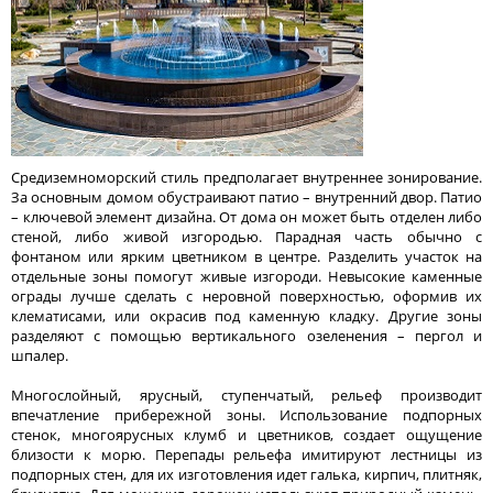
Средиземноморский стиль предполагает внутреннее зонирование.
За основным домом обустраивают патио – внутренний двор. Патио
– ключевой элемент дизайна. От дома он может быть отделен либо
стеной, либо живой изгородью. Парадная часть обычно с
фонтаном или ярким цветником в центре. Разделить участок на
отдельные зоны помогут живые изгороди. Невысокие каменные
ограды лучше сделать с неровной поверхностью, оформив их
клематисами, или окрасив под каменную кладку. Другие зоны
разделяют с помощью вертикального озеленения – пергол и
шпалер.
Многослойный, ярусный, ступенчатый, рельеф производит
впечатление прибережной зоны. Использование подпорных
стенок, многоярусных клумб и цветников, создает ощущение
близости к морю. Перепады рельефа имитируют лестницы из
подпорных стен, для их изготовления идет галька, кирпич, плитняк,