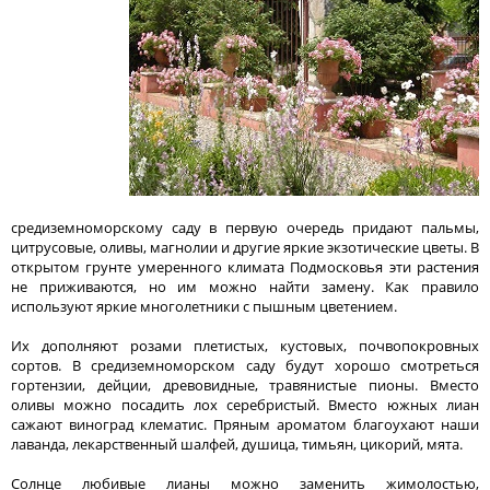
средиземноморскому саду в первую очередь придают пальмы,
цитрусовые, оливы, магнолии и другие яркие экзотические цветы. В
открытом грунте умеренного климата Подмосковья эти растения
не приживаются, но им можно найти замену. Как правило
используют яркие многолетники с пышным цветением.
Их дополняют розами плетистых, кустовых, почвопокровных
сортов. В средиземноморском саду будут хорошо смотреться
гортензии, дейции, древовидные, травянистые пионы. Вместо
оливы можно посадить лох серебристый. Вместо южных лиан
сажают виноград клематис. Пряным ароматом благоухают наши
лаванда, лекарственный шалфей, душица, тимьян, цикорий, мята.
Солнце любивые лианы можно заменить жимолостью,