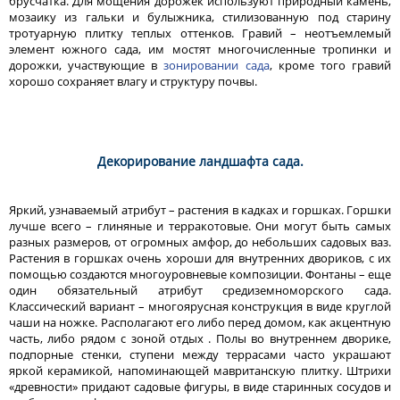
брусчатка. Для мощения дорожек используют природный камень,
мозаику из гальки и булыжника, стилизованную под старину
тротуарную плитку теплых оттенков. Гравий – неотъемлемый
элемент южного сада, им мостят многочисленные тропинки и
дорожки, участвующие в
зонировании сада
, кроме того гравий
хорошо сохраняет влагу и структуру почвы.
Декорирование ландшафта сада.
Яркий, узнаваемый атрибут – растения в кадках и горшках. Горшки
лучше всего – глиняные и терракотовые. Они могут быть самых
разных размеров, от огромных амфор, до небольших садовых ваз.
Растения в горшках очень хороши для внутренних двориков, с их
помощью создаются многоуровневые композиции. Фонтаны – еще
один обязательный атрибут средиземноморского сада.
Классический вариант – многоярусная конструкция в виде круглой
чаши на ножке. Располагают его либо перед домом, как акцентную
часть, либо рядом с зоной отдых . Полы во внутреннем дворике,
подпорные стенки, ступени между террасами часто украшают
яркой керамикой, напоминающей мавританскую плитку. Штрихи
«древности» придают садовые фигуры, в виде старинных сосудов и